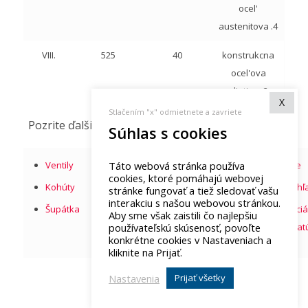
ocel'
austenitova .4
VIII.
525
40
konstrukcna
ocel'ova
zliatina .2
X
Stlačením "x" odmietnete a zavriete
Pozrite ďalšie armatúry
Súhlas s cookies
Ventily
Klapky
Filtre
Koše
Táto webová stránka používa
cookies, ktoré pomáhajú webovej
Kohúty
Kompenzátory
Regulátory
Priehľ
stránke fungovať a tiež sledovať vašu
interakciu s našou webovou stránkou.
Šupátka
Vložky
Odvádzače
Špeciá
Aby sme však zaistili čo najlepšiu
kondezátu
armat
používateľskú skúsenosť, povoľte
konkrétne cookies v Nastaveniach a
kliknite na Prijať.
Nastavenia
Prijať všetky