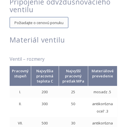
Pripojenie odvzdušňovacieho
ventilu
Požiadajte o cenovú ponuku
Materiál ventilu
Ventil – rozmery
Pracovný
Najvyššia
Najvyšší
Materiálové
stupeň
pracovná
pracovný
prevedenie
teplota C
pretlak MPa
I.
200
25
mosadz .5
II.
300
50
antikor6zna
ocel' .3
VII.
500
30
antikor6zna