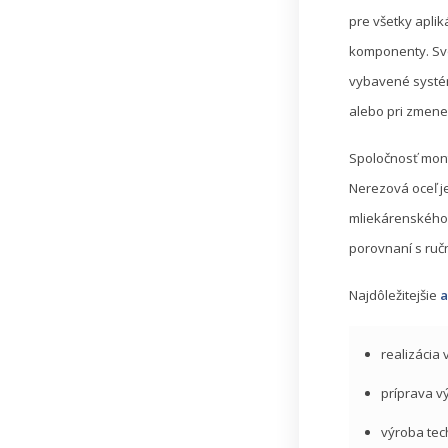
pre všetky aplik
komponenty. Svoj
vybavené syst
alebo pri zmene
Spoločnosť mont
Nerezová oceľ j
mliekárenského 
porovnaní s ruč
Najdôležitejšie
a
realizácia 
príprava v
výroba tec