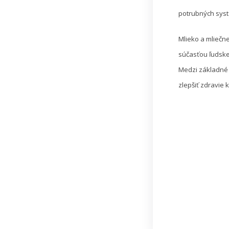
potrubných syst
Mlieko a mliečn
súčasťou ľudskej
Medzi základné s
zlepšiť zdravie 