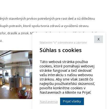
ných stavebných prvkov potrebných pre rast detí a sú dôležitou
skupín potravín, ktoré spolu tvoria zdravú a vyváženú stravu.
sfor, draslík a zinok. Mlieko a mliečne potraviny môžu tiež pomôcť
X
u.
Stlačením "x" odmietnete a zavriete
Súhlas s cookies
Táto webová stránka používa
cookies, ktoré pomáhajú webovej
stránke fungovať a tiež sledovať
vašu interakciu s našou webovou
stránkou. Aby sme však zaistili čo
najlepšiu používateľskú skúsenosť,
povoľte konkrétne cookies v
Nastaveniach a kliknite na Prijať.
Nastavenia
Prijať všetky