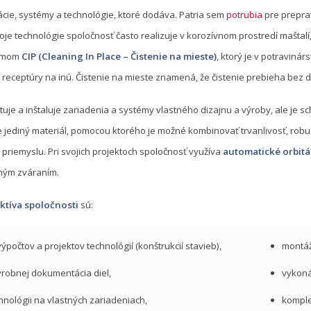
ácie, systémy a technológie, ktoré dodáva. Patria sem
potrubia
pre preprav
e technológie spoločnosť často realizuje v korozívnom prostredí maštalí,
émom
CIP (Cleaning In Place – Čistenie na mieste)
, ktorý je v potraviná
 receptúry na inú. Čistenie na mieste znamená, že čistenie prebieha bez
uje a inštaluje zariadenia a systémy vlastného dizajnu a výroby, ale je 
e jediný materiál, pomocou ktorého je možné kombinovať trvanlivosť, robus
priemyslu. Pri svojich projektoch spoločnosť využíva
automatické orbitá
ným zváraním.
ktíva spoločnosti
sú:
výpočtov a projektov technológií (konštrukcií stavieb),
montáž
ýrobnej dokumentácia diel,
vykoná
hnológii na vlastných zariadeniach,
komple