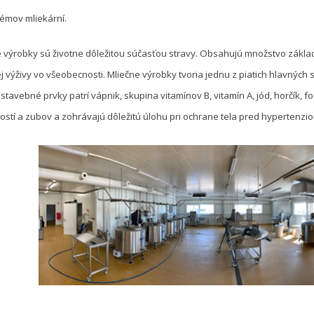
émov mliekární.
e výrobky sú životne dôležitou súčasťou stravy. Obsahujú množstvo základ
 výživy vo všeobecnosti. Mliečne výrobky tvoria jednu z piatich hlavných 
tavebné prvky patrí vápnik, skupina vitamínov B, vitamín A, jód, horčík, fo
kostí a zubov a zohrávajú dôležitú úlohu pri ochrane tela pred hypertenzio