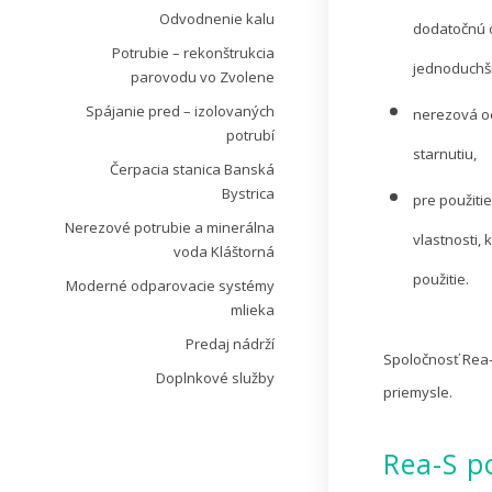
Odvodnenie kalu
dodatočnú o
Potrubie – rekonštrukcia
jednoduchši
parovodu vo Zvolene
Spájanie pred – izolovaných
nerezová oc
potrubí
starnutiu,
Čerpacia stanica Banská
Bystrica
pre použiti
Nerezové potrubie a minerálna
vlastnosti,
voda Kláštorná
použitie.
Moderné odparovacie systémy
mlieka
Predaj nádrží
Spoločnosť Rea-S
Doplnkové služby
priemysle.
Rea-S p