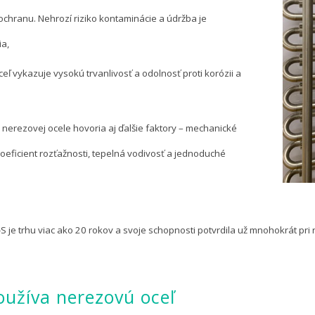
chranu. Nehrozí riziko kontaminácie a údržba je
a,
eľ vykazuje vysokú trvanlivosť a odolnosť proti korózii a
e nerezovej ocele hovoria aj ďalšie faktory – mechanické
 koeficient rozťažnosti, tepelná vodivosť a jednoduché
 je trhu viac ako 20 rokov a svoje schopnosti potvrdila už mnohokrát pri
oužíva nerezovú oceľ