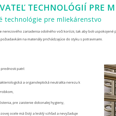
VATEĽ TECHNOLÓGIÍ PRE M
 technológie pre mliekárenstvo
ie nerezového zariadenia odolného voči korózii, tak aby boli uspokojené
požiadavkám na materiály prichádzajúce do styku s potravinami.
 prednosti patrí:
akteriologická a organoleptická neutralita nerezu k
ýrobkom,
istenia, pre zaistenie dokonalej hygieny,
zovej ocele má čistý a lesklý vzhľad a nevyžaduje