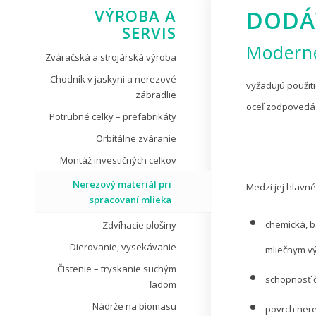
VÝROBA A
DODÁ
SERVIS
Moderné
Zváračská a strojárská výroba
Chodník v jaskyni a nerezové
vyžadujú použit
zábradlie
oceľ zodpovedá 
Potrubné celky – prefabrikáty
Orbitálne zváranie
Montáž investičných celkov
Nerezový materiál pri
Medzi jej hlavné
spracovaní mlieka
chemická, b
Zdvíhacie plošiny
Dierovanie, vysekávanie
mliečnym v
Čistenie – tryskanie suchým
schopnosť č
ľadom
Nádrže na biomasu
povrch nere