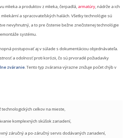
u mlieka a produktov z mlieka, čerpadlá,
armatúry
, nádrže a ich
 mliekární a spracovateľských halách. Všetky technológie sú
rstve nevyhnutný, a to pre čistenie bežne znečistenej technológie
 demontáže systému.
schopná postupovať aj v súlade s dokumentáciou objednávateľa.
tnosť a odolnosť proti korózii, čo sú prvoradé požiadavky
lne zváranie
. Tento typ zvárania výrazne znižuje počet chýb v
 technologických celkov na mieste,
vanie komplexných skúšok zariadení,
xný záručný a po-záručný servis dodávaných zariadení,