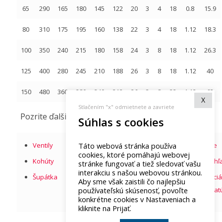
65
290
165
180
145
122
20
3
4
18
0.8
15.9
80
310
175
195
160
138
22
3
4
18
1.12
18.3
100
350
240
215
180
158
24
3
8
18
1.12
26.3
125
400
280
245
210
188
26
3
8
18
1.12
40
150
480
360
280
240
212
26
3
8
22
1.12
62
X
Stlačením "x" odmietnete a zavriete
Pozrite ďalšie armatúry
Súhlas s cookies
Táto webová stránka používa
Ventily
Klapky
Filtre
Koše
cookies, ktoré pomáhajú webovej
Kohúty
Kompenzátory
Regulátory
Priehľ
stránke fungovať a tiež sledovať vašu
interakciu s našou webovou stránkou.
Šupátka
Vložky
Odvádzače
Špeciá
Aby sme však zaistili čo najlepšiu
používateľskú skúsenosť, povoľte
kondezátu
armat
konkrétne cookies v Nastaveniach a
kliknite na Prijať.