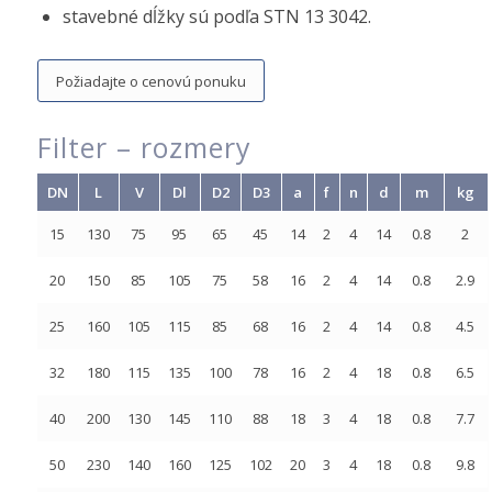
stavebné dĺžky sú podľa STN 13 3042.
Požiadajte o cenovú ponuku
Filter
– rozmery
DN
L
V
Dl
D2
D3
a
f
n
d
m
kg
15
130
75
95
65
45
14
2
4
14
0.8
2
20
150
85
105
75
58
16
2
4
14
0.8
2.9
25
160
105
115
85
68
16
2
4
14
0.8
4.5
32
180
115
135
100
78
16
2
4
18
0.8
6.5
40
200
130
145
110
88
18
3
4
18
0.8
7.7
50
230
140
160
125
102
20
3
4
18
0.8
9.8