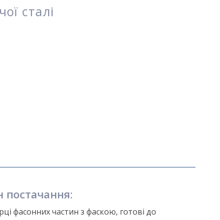
чої сталі
н постачання:
рці фасонних частин з фаскою, готові до