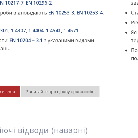
EN 10217-7
,
EN 10296-2
.
зв
ироби відповідають
EN 10253-3
,
EN 10253-4
,
Ст
Рі
301, 1.4307, 1.4404, 1.4541, 1.4571
.
Яс
ати:
EN 10204 – 3.1
з указаними видами
те
ань.
По
по
о e-shop
Запитайте про цінову пропозицію
ючі відводи (наварні)