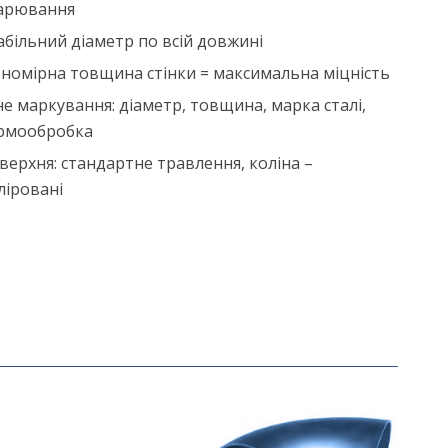
арювання
абільний діаметр по всій довжині
вномірна товщина стінки = максимальна міцність
не маркування: діаметр, товщина, марка сталі,
рмообробка
верхня: стандартне травлення, коліна –
ліровані