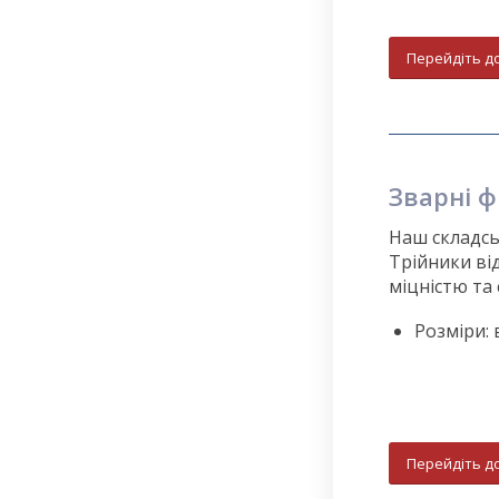
Перейдіть д
Зварні ф
Наш складсь
Трійники ві
міцністю та 
Розміри: в
Перейдіть д