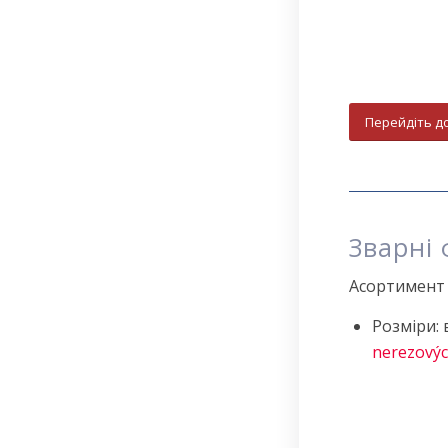
Перейдіть д
Зварні 
Асортимент 
Розміри: в
nerezový