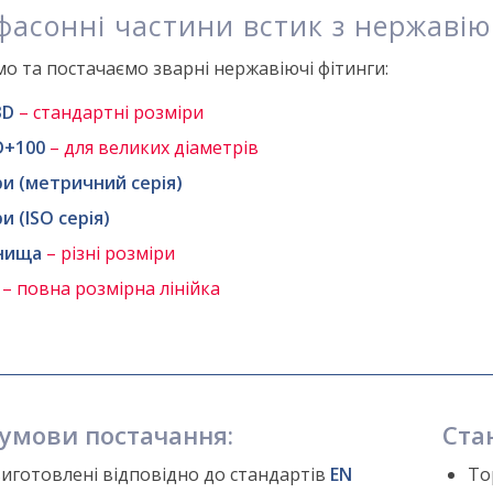
фасонні частини встик з нержавію
мо та постачаємо зварні нержавіючі фітинги:
3D
– стандартні розміри
D+100
– для великих діаметрів
и (метричний серія)
 (ISO серія)
нища
– різні розміри
– повна розмірна лінійка
 умови постачання:
Ста
виготовлені відповідно до стандартів
EN
То