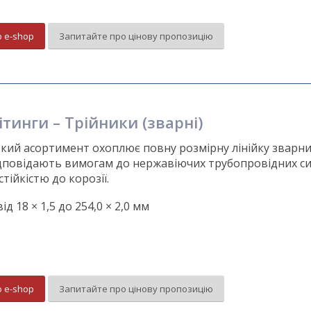
о e-shop
Запитайте про цінову пропозицію
ітинги – Трійники (зварні)
кий асортимент охоплює повну розмірну лінійку зварних
дповідають вимогам до нержавіючих трубопровідних с
стійкістю до корозії.
ід 18 × 1,5 до 254,0 × 2,0 мм
о e-shop
Запитайте про цінову пропозицію