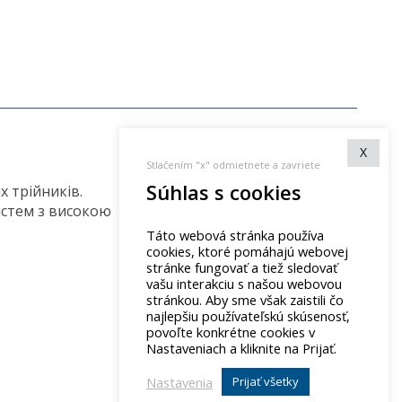
X
Stlačením "x" odmietnete a zavriete
Súhlas s cookies
 трійників.
истем з високою
Táto webová stránka používa
cookies, ktoré pomáhajú webovej
stránke fungovať a tiež sledovať
vašu interakciu s našou webovou
stránkou. Aby sme však zaistili čo
najlepšiu používateľskú skúsenosť,
povoľte konkrétne cookies v
Nastaveniach a kliknite na Prijať.
Nastavenia
Prijať všetky