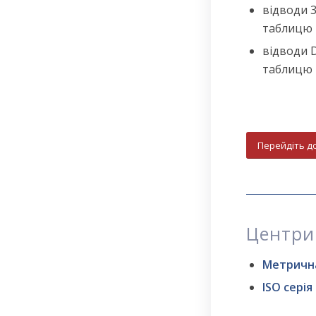
відводи 3D
таблицю 
відводи D
таблицю 
Перейдіть д
Центрич
Метрична
ISO серія