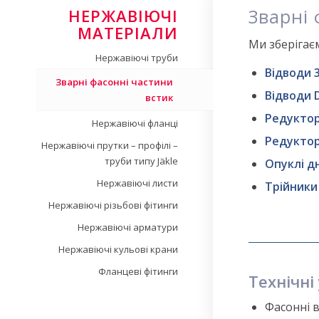
Зварні 
НЕРЖАВІЮЧІ
МАТЕРІАЛИ
Ми зберігає
Нержавіючі труби
Bідводи 
Зварні фасонні частини
Bідводи 
встик
Редуктор
Нержавіючі фланці
Редуктори
Нержавіючі прутки – профілі –
труби типу Jäkle
Опуклі д
Нержавіючі листи
Трійники
Нержавіючі різьбові фітинги
Нержавіючі арматури
Нержавіючі кульові крани
Фланцеві фітинги
Технічні
Фасонні 