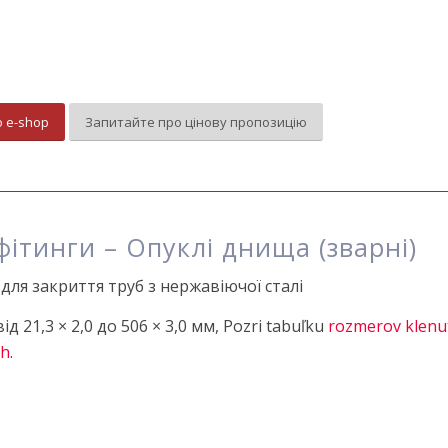
о e-shop
Запитайте про цінову пропозицію
фітинги – Опуклі днища (зварні)
для закриття труб з нержавіючої сталі
ід 21,3 × 2,0 до 506 × 3,0 мм, Pozri tabuľku
rozmerov klenut
ch
.