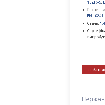
10216-5
,
Готові в
EN 10241
.
Сталь:
1.4
Сертифік
випробув
Перейдіть д
Нержаві